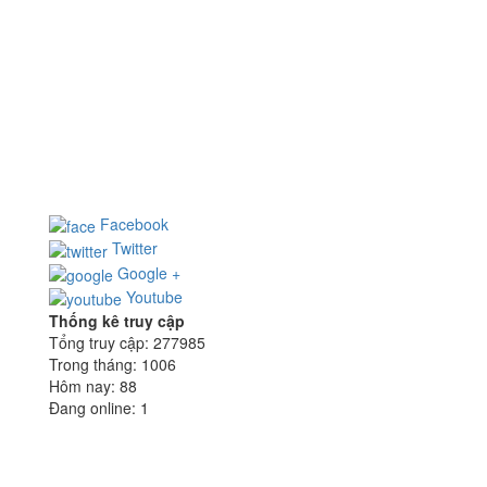
CÔNG TY CỔ PHẦN NHÀ THÉP HOÀNG NGUYÊN
Địa chỉ: 65/7 Nguyễn Minh Hoàng, P.12, Q.Tân Bình,
TP.HCM
Điện thoại: (028) 355 922 99 - Fax: (028) 355 926 15
Email:
hn@hoangnguyensteel.com
- Website:
www.hoangnguyensteel.com
Facebook
Twitter
Google +
Youtube
Thống kê truy cập
Tổng truy cập:
277985
Trong tháng:
1006
Hôm nay:
88
Đang online:
1