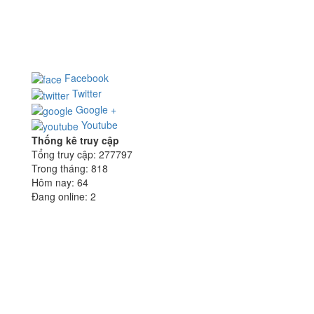
Địa chỉ: 65/7 Nguyễn Minh Hoàng, P.12, Q.Tân Bình,
TP.HCM
Điện thoại: (028) 355 922 99 - Fax: (028) 355 926 15
Email:
hn@hoangnguyensteel.com
- Website:
www.hoangnguyensteel.com
Facebook
Twitter
Google +
Youtube
Thống kê truy cập
Tổng truy cập:
277797
Trong tháng:
818
Hôm nay:
64
Đang online:
2