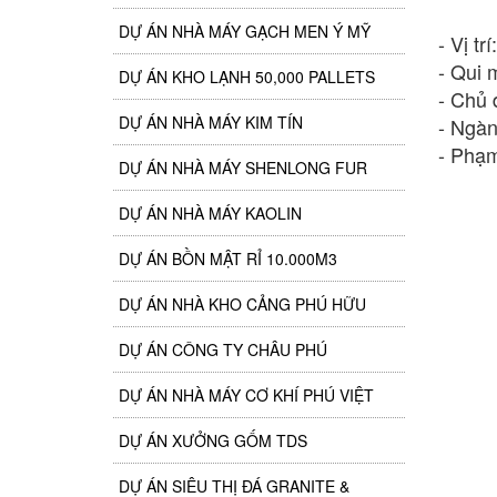
DỰ ÁN NHÀ MÁY GẠCH MEN Ý MỸ
- Vị t
- Qui 
DỰ ÁN KHO LẠNH 50,000 PALLETS
- Chủ 
DỰ ÁN NHÀ MÁY KIM TÍN
- Ngàn
- Phạm
DỰ ÁN NHÀ MÁY SHENLONG FUR
DỰ ÁN NHÀ MÁY KAOLIN
DỰ ÁN BỒN MẬT RỈ 10.000M3
DỰ ÁN NHÀ KHO CẢNG PHÚ HỮU
DỰ ÁN CÔNG TY CHÂU PHÚ
DỰ ÁN NHÀ MÁY CƠ KHÍ PHÚ VIỆT
DỰ ÁN XƯỞNG GỐM TDS
DỰ ÁN SIÊU THỊ ĐÁ GRANITE &