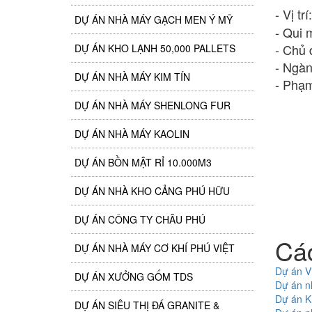
- Vị t
DỰ ÁN NHÀ MÁY GẠCH MEN Ý MỸ
- Qui 
- Chủ 
DỰ ÁN KHO LẠNH 50,000 PALLETS
- Ngàn
DỰ ÁN NHÀ MÁY KIM TÍN
- Phạm
DỰ ÁN NHÀ MÁY SHENLONG FUR
DỰ ÁN NHÀ MÁY KAOLIN
DỰ ÁN BỒN MẬT RỈ 10.000M3
DỰ ÁN NHÀ KHO CẢNG PHÚ HỮU
DỰ ÁN CÔNG TY CHÂU PHÚ
Cá
DỰ ÁN NHÀ MÁY CƠ KHÍ PHÚ VIỆT
Dự án V
DỰ ÁN XƯỞNG GỐM TDS
Dự án n
Dự án Kh
DỰ ÁN SIÊU THỊ ĐÁ GRANITE &