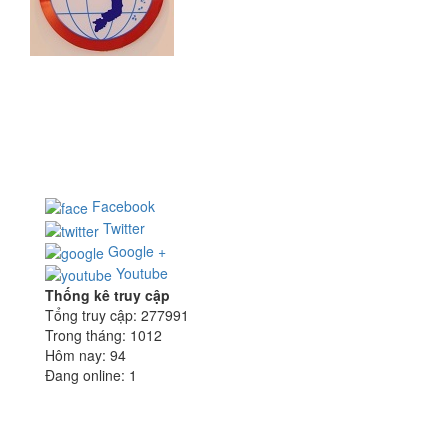
CÔNG TY CỔ PHẦN NHÀ THÉP HOÀNG NGUYÊN
Địa chỉ: 65/7 Nguyễn Minh Hoàng, P.12, Q.Tân Bình,
TP.HCM
Điện thoại: (028) 355 922 99 - Fax: (028) 355 926 15
Email:
hn@hoangnguyensteel.com
- Website:
www.hoangnguyensteel.com
Facebook
Twitter
Google +
Youtube
Thống kê truy cập
Tổng truy cập:
277991
Trong tháng:
1012
Hôm nay:
94
Đang online:
1