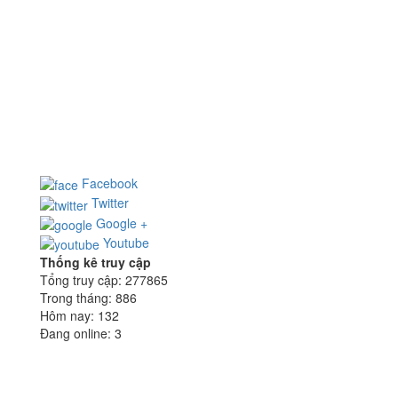
CÔNG TY CỔ PHẦN NHÀ THÉP HOÀNG NGUYÊN
Địa chỉ: 65/7 Nguyễn Minh Hoàng, P.12, Q.Tân Bình,
TP.HCM
Điện thoại: (028) 355 922 99 - Fax: (028) 355 926 15
Email:
hn@hoangnguyensteel.com
- Website:
www.hoangnguyensteel.com
Facebook
Twitter
Google +
Youtube
Thống kê truy cập
Tổng truy cập:
277865
Trong tháng:
886
Hôm nay:
132
Đang online:
3