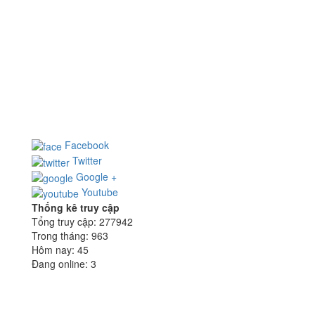
CÔNG TY CỔ PHẦN NHÀ THÉP HOÀNG NGUYÊN
Địa chỉ: 65/7 Nguyễn Minh Hoàng, P.12, Q.Tân Bình,
TP.HCM
Điện thoại: (028) 355 922 99 - Fax: (028) 355 926 15
Email:
hn@hoangnguyensteel.com
- Website:
www.hoangnguyensteel.com
Facebook
Twitter
Google +
Youtube
Thống kê truy cập
Tổng truy cập:
277942
Trong tháng:
963
Hôm nay:
45
Đang online:
3