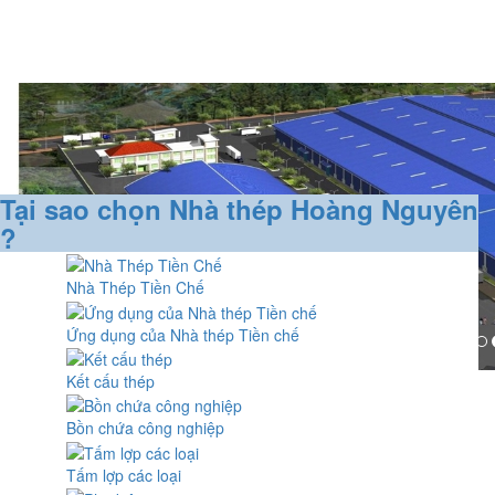
Tại sao chọn Nhà thép Hoàng Nguyên
?
Nhà Thép Tiền Chế
Ứng dụng của Nhà thép Tiền chế
Kết cấu thép
Bồn chứa công nghiệp
Tấm lợp các loại